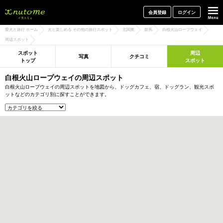
犬と一緒に旅行しよう! イヌトミィ
会員登録
ログイン
愛犬と旅行 ホーム
犬と楽しめる その他の旅行スポット
北関東
群馬
白根火山ロープウェイ
周辺スポット
スポット
周辺
写真
クチコミ
トップ
スポット
白根火山ロープウェイの周辺スポット
白根火山ロープウェイの周辺スポットを地図から、ドッグカフェ、宿、ドッグラン、観光スポ
ットなどのカテゴリ別に探すことができます。