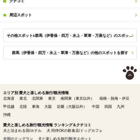
クチコミ
周辺
スポット
その他スポットx群馬（伊香保・四万・水上・草津・万座など）のスポット一覧
群馬（伊香保・四万・水上・草津・万座など）の他のスポットを探す
エリア別 愛犬と楽しめる旅行/観光情報
北海道
東北
北関東
東京
南関東（東京以外）
箱根・熱海・伊豆
甲信越
北陸
東海
大阪
近畿（大阪以外）
中国
四国
九州
沖縄
愛犬と楽しめる旅行/観光情報 ランキング＆クチコミ
犬と泊まれる宿/ホテル
犬 同伴OKの飲食店/ドッグカフェ
全国のドッグラン
犬と楽しめる旅行/観光スポット