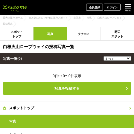
犬と一緒に旅行しよう! イヌトミィ
会員登録
ログイン
愛犬と旅行 ホーム
犬と楽しめる その他の旅行スポット
北関東
群馬
白根火山ロープウェイ
投稿写真
スポット
周辺
写真
クチコミ
トップ
スポット
白根火山ロープウェイの投稿写真一覧
写真一覧(0)
0件中 0〜0件表示
写真を投稿する
スポット
トップ
写真