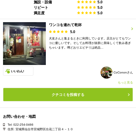
施設・設備
5.0
リピート
5.0
満足度
5.0
ワンコを連れて乾杯
5.0
犬友さんと集まるときに利用しています。店主がとてもワン
コに優しいです。そしてお料理が抜群に美味しくて飲み過ぎ
ちゃいます。噂どおりエビチリは絶品…
いいわん!
CoCononさん
（
15
）
もっと見る
クチコミを投稿する
お問い合わせ・地図
Tel: 022-254-0466
住所:
宮城県仙台市宮城野区出花二丁目４－１０