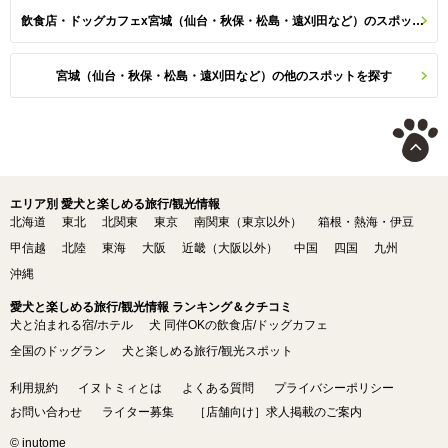
飲食店・ドッグカフェx宮城（仙台・秋保・松島・遠刈田など）のスポット一覧
宮城（仙台・秋保・松島・遠刈田など）の他のスポットを探す
エリア別 愛犬と楽しめる旅行/観光情報
北海道
東北
北関東
東京
南関東（東京以外）
箱根・熱海・伊豆
甲信越
北陸
東海
大阪
近畿（大阪以外）
中国
四国
九州
沖縄
愛犬と楽しめる旅行/観光情報 ランキング＆クチコミ
犬と泊まれる宿/ホテル
犬 同伴OKの飲食店/ドッグカフェ
全国のドッグラン
犬と楽しめる旅行/観光スポット
利用規約
イヌトミィとは
よくある質問
プライバシーポリシー
お問い合わせ
ライター募集
［店舗向け］求人掲載のご案内
© inutome