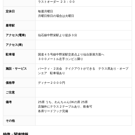
ラストオーダー ２３：００
定休日
毎週月曜日
月曜日祭日の場合は火曜日
最寄駅
アクセス(電車)
仙石線中野栄駅より徒歩３分
アクセス(車)
駐車場
国道４５号線中野栄駅交差点より仙台新港方面へ
３００メートル左手コンビニ隣り
施設・サービス
パーティ・２次会 テイクアウトができる テラス席あり・オープ
ンエア 駐車場あり
価格帯
ディナー２０００円
ご注意
備考
25席 うち、わんちゃんOKの席 25席
店舗外にテラス２テーブルあり、飲食可
各席リードフック完備
その他
特徴・関連情報