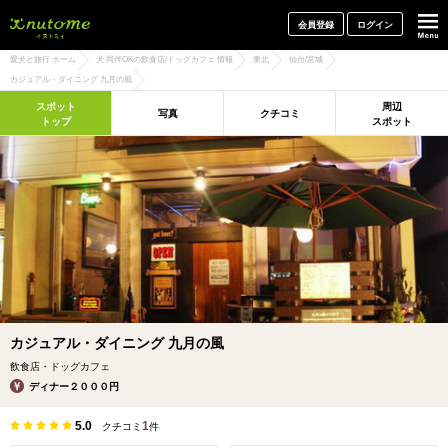
犬と一緒に旅行しよう! イヌトミィ
会員登録
ログイン
愛犬と旅行 ホーム
犬 同伴OKの飲食店/ドッグカフェ 情報
東北
仙台/宮城
カジュアル・ダイニング 九月の風
スポット
周辺
写真
クチコミ
トップ
スポット
カジュアル・ダイニング 九月の風
飲食店・ドッグカフェ
ディナー２０００円
5.0
1
クチコミ
件