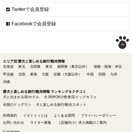
エリア別 愛犬と楽しめる旅行/観光情報
北海道
東北
北関東
東京
南関東（東京以外）
箱根・熱海・伊豆
甲信越
北陸
東海
大阪
近畿（大阪以外）
中国
四国
九州
沖縄
愛犬と楽しめる旅行/観光情報 ランキング＆クチコミ
犬と泊まれる宿/ホテル
犬 同伴OKの飲食店/ドッグカフェ
全国のドッグラン
犬と楽しめる旅行/観光スポット
利用規約
イヌトミィとは
よくある質問
プライバシーポリシー
お問い合わせ
ライター募集
［店舗向け］求人掲載のご案内
© inutome