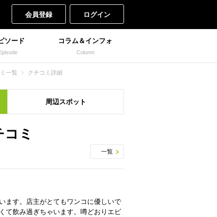
会員登録
ログイン
ピソード
コラム＆インフォ
Episode
Column
ミ一覧
クチコミ詳細
周辺
スポット
チコミ
一覧
います。店主がとてもワンコに優しいで
くて飲み過ぎちゃいます。噂どおりエビ