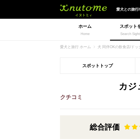
犬と一緒に旅行しよう!
愛犬
との
旅行
ホーム
スポット
Home
Search Sight
愛犬と旅行 ホーム
犬 同伴OKの飲食店/ドッ
スポット
トップ
カジ
クチコミ
総合評価