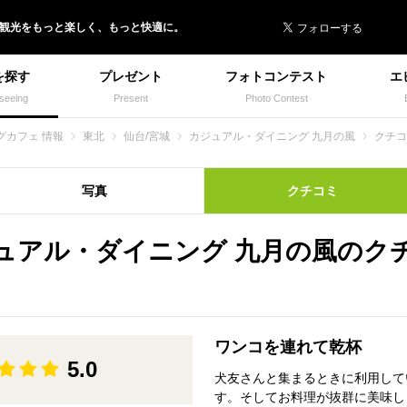
 イヌトミィ
/観光
を
もっと楽しく、
もっと快適に。
を探す
プレゼント
フォトコンテスト
エ
seeing
Present
Photo Contest
グカフェ 情報
東北
仙台/宮城
カジュアル・ダイニング 九月の風
クチコ
写真
クチコミ
ュアル・ダイニング 九月の風のク
ワンコを連れて乾杯
5.0
犬友さんと集まるときに利用して
す。そしてお料理が抜群に美味し