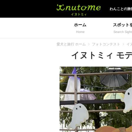
イヌトミィ
わんことの旅
ホーム
スポット
Home
Search Sight
愛犬と旅行 ホーム
フォトコンテスト
イ
イヌトミィ モデル