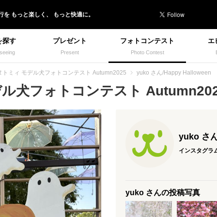
行を
もっと楽しく、
もっと快適に。
を探す
プレゼント
フォトコンテスト
エ
seeing
Present
Photo Contest
ヌトミィ モデル犬フォトコンテスト Autumn2025
yuko さん/Happy Halloween
犬フォトコンテスト Autumn2025
yuko さ
インスタグラ
yuko さんの投稿写真