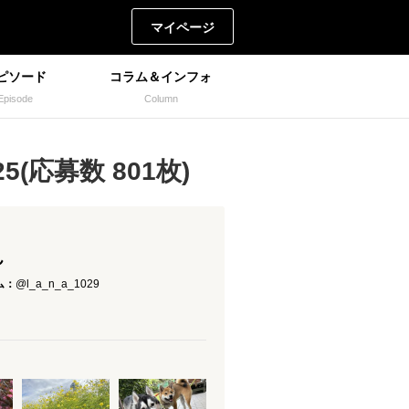
マイページ
ピソード
コラム＆インフォ
Episode
Column
(応募数 801枚)
ん
ム：
@l_a_n_a_1029