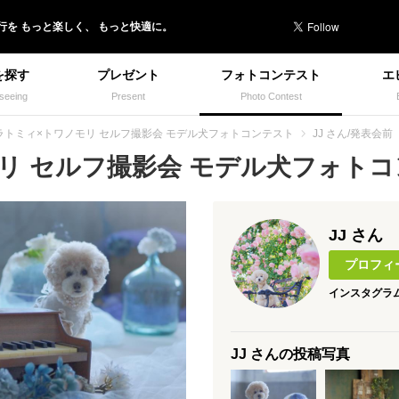
行を
もっと楽しく、
もっと快適に。
を探す
プレゼント
フォトコンテスト
エ
seeing
Present
Photo Contest
ラトミィ×トワノモリ セルフ撮影会 モデル犬フォトコンテスト
JJ さん/発表会前
 セルフ撮影会 モデル犬フォトコン
JJ さん
プロフィ
インスタグラ
JJ さんの投稿写真