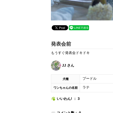
発表会前
もうすぐ発表会ドキドキ
JJ さん
プードル
犬種
ラテ
ワンちゃんの名前
いいわん! ： 3
コメント数： 0