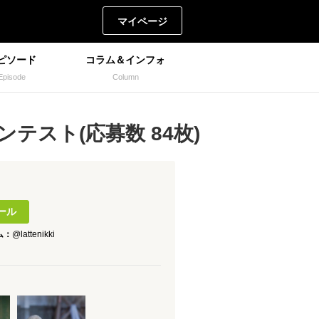
マイページ
ピソード
コラム＆インフォ
Episode
Column
テスト(応募数 84枚)
ール
ム：
@lattenikki