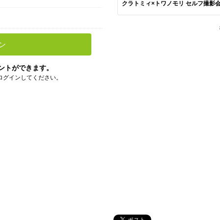
クラトミィ×トワノモリ セルフ撮影会
ン
ントができます。
ログインしてください。