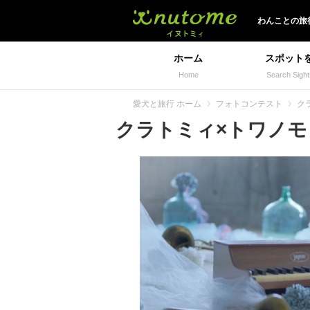
イヌトミィ
わんことの旅
ホーム
スポット
Home
Search Sight
愛犬と旅行 ホーム
フォトコンテスト
ク
クラトミィ×トワノモリ