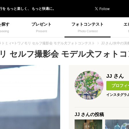
行を
もっと楽しく、
もっと快適に。
を探す
プレゼント
フォトコンテスト
エ
seeing
Present
Photo Contest
ラトミィ×トワノモリ セルフ撮影会 モデル犬フォトコンテスト
JJ さん/水中の演
 セルフ撮影会 モデル犬フォトコン
JJ さん
プロフィ
インスタグラ
JJ さんの投稿