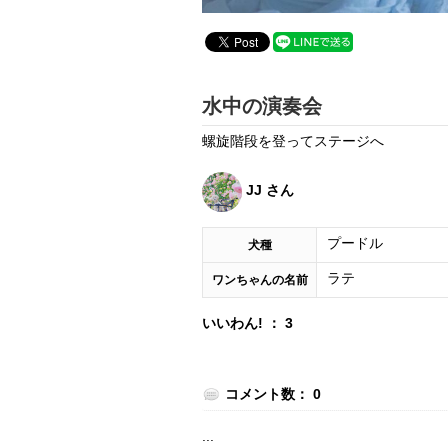
水中の演奏会
螺旋階段を登ってステージへ
JJ さん
プードル
犬種
ラテ
ワンちゃんの名前
いいわん! ： 3
コメント数： 0
...