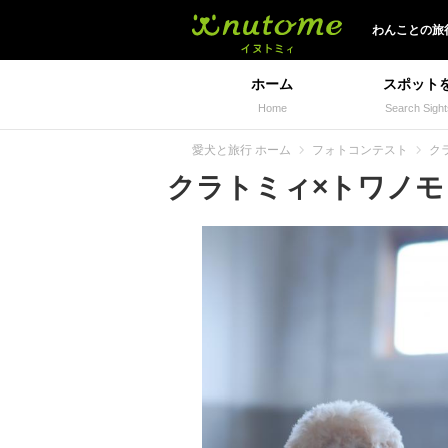
イヌトミィ
わんことの旅
ホーム
スポット
Home
Search Sight
愛犬と旅行 ホーム
フォトコンテスト
ク
クラトミィ×トワノモリ