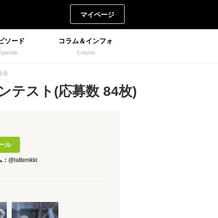
マイページ
ピソード
コラム＆インフォ
Episode
Column
奏会
テスト(応募数 84枚)
ール
ム：
@lattenikki