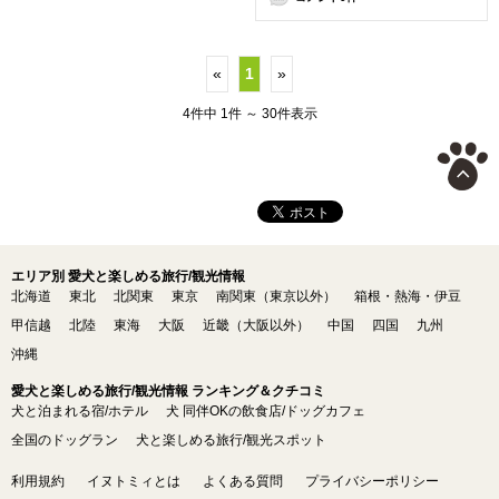
«
1
»
4件中 1件 ～ 30件表示
エリア別 愛犬と楽しめる旅行/観光情報
北海道
東北
北関東
東京
南関東（東京以外）
箱根・熱海・伊豆
甲信越
北陸
東海
大阪
近畿（大阪以外）
中国
四国
九州
沖縄
愛犬と楽しめる旅行/観光情報 ランキング＆クチコミ
犬と泊まれる宿/ホテル
犬 同伴OKの飲食店/ドッグカフェ
全国のドッグラン
犬と楽しめる旅行/観光スポット
利用規約
イヌトミィとは
よくある質問
プライバシーポリシー