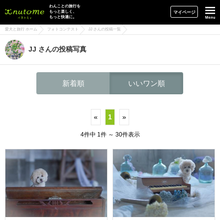
イヌトミィ
わんことの旅行を
もっと楽しく、
マイページ
もっと快適に。
愛犬と旅行 ホーム
フォトコンテスト
JJ さんの投稿一覧
JJ さんの投稿写真
新着順
いいワン順
«
1
»
4件中 1件 ～ 30件表示