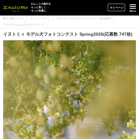
イヌトミィ
わんことの旅行を
もっと楽しく、
マイページ
もっと快適に。
愛犬と旅行 ホーム
フォトコンテスト
イヌトミィ モデル犬フォトコンテスト Spring2026
アンママ さん/ふんわりモッコウバラ
イヌトミィ モデル犬フォトコンテスト Spring2026(応募数 747枚)