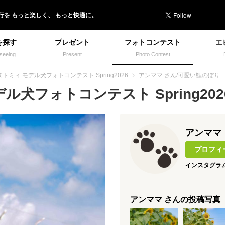
行を
もっと楽しく、
もっと快適に。
を探す
プレゼント
フォトコンテスト
エ
seeing
Present
Photo Contest
トミィ モデル犬フォトコンテスト Spring2026
アンママ さん/可愛い鯉のぼり
犬フォトコンテスト Spring2026
アンママ
プロフィ
インスタグラ
アンママ さんの投稿写真