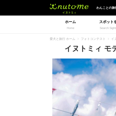
イヌトミィ
わんことの旅
ホーム
スポット
Home
Search Sight
愛犬と旅行 ホーム
フォトコンテスト
イヌ
イヌトミィ モデル