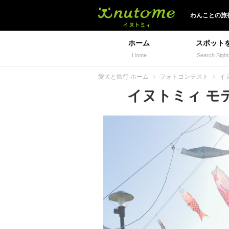
イヌトミィ
わんことの旅
ホーム
スポット
Home
Search Sight
愛犬と旅行 ホーム
フォトコンテスト
イヌ
イヌトミィ モデル