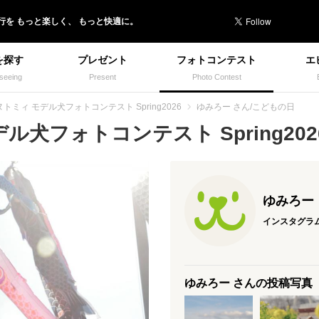
行を
もっと楽しく、
もっと快適に。
を探す
プレゼント
フォトコンテスト
エ
seeing
Present
Photo Contest
トミィ モデル犬フォトコンテスト Spring2026
ゆみろー さん/こどもの日
犬フォトコンテスト Spring2026
ゆみろー
インスタグラ
ゆみろー さんの投稿写真