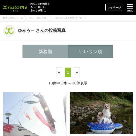
イヌトミィ
わんことの旅行を
もっと楽しく、
マイページ
もっと快適に。
愛犬と旅行 ホーム
フォトコンテスト
ゆみろー さんの投稿一覧
ゆみろー さんの投稿写真
新着順
いいワン順
«
1
»
10件中 1件 ～ 30件表示