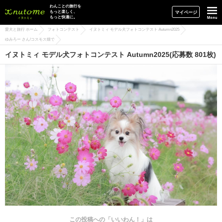
イヌトミィ
わんことの旅行を
もっと楽しく、
マイページ
もっと快適に。
愛犬と旅行 ホーム
フォトコンテスト
イヌトミィ モデル犬フォトコンテスト Autumn2025
ゆみろー さん/コスモス畑で
イヌトミィ モデル犬フォトコンテスト Autumn2025(応募数 801枚)
この投稿への「いいわん！」は