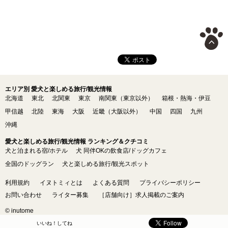
エリア別 愛犬と楽しめる旅行/観光情報
北海道
東北
北関東
東京
南関東（東京以外）
箱根・熱海・伊豆
甲信越
北陸
東海
大阪
近畿（大阪以外）
中国
四国
九州
沖縄
愛犬と楽しめる旅行/観光情報 ランキング＆クチコミ
犬と泊まれる宿/ホテル
犬 同伴OKの飲食店/ドッグカフェ
全国のドッグラン
犬と楽しめる旅行/観光スポット
利用規約
イヌトミィとは
よくある質問
プライバシーポリシー
お問い合わせ
ライター募集
［店舗向け］求人掲載のご案内
© inutome
いいね！してね