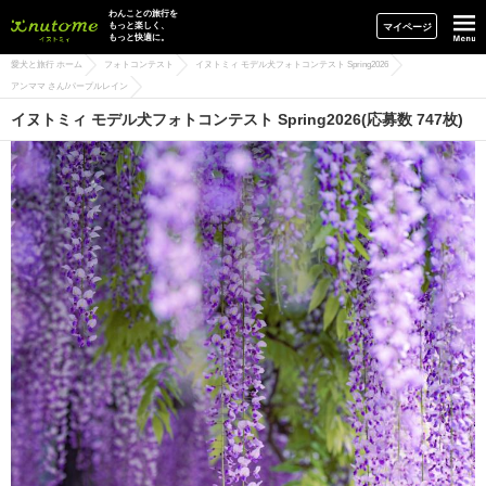
イヌトミィ
わんことの旅行を
もっと楽しく、
マイページ
もっと快適に。
愛犬と旅行 ホーム
フォトコンテスト
イヌトミィ モデル犬フォトコンテスト Spring2026
アンママ さん/パープルレイン
イヌトミィ モデル犬フォトコンテスト Spring2026(応募数 747枚)