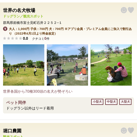
世界の名犬牧場
ドッグラン／観光スポット
群馬県前橋市富士見町石井２２５２−１
大人：1,000円 子供：700円 犬：700円 ※アプリ会員・プレミアム会員にご加入で割引あ
り （2022年4月1日より料金改定）
0.0
0
クチコミ
件
世界各国から70種300頭の名犬が勢ぞろい
小型犬
中型犬
大型犬
ペット同伴
ドッグラン以外はリード着用
堀口農園
観光スポット