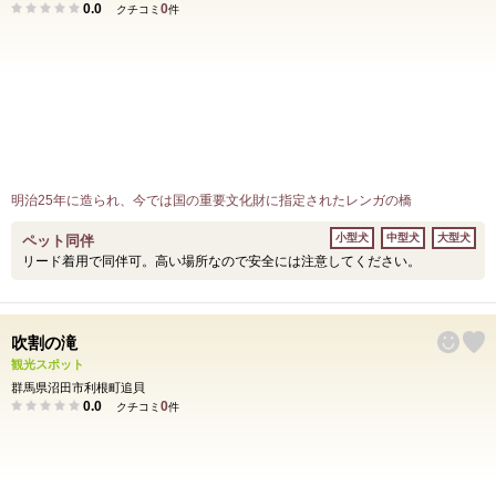
0.0
0
クチコミ
件
明治25年に造られ、今では国の重要文化財に指定されたレンガの橋
小型犬
中型犬
大型犬
ペット同伴
リード着用で同伴可。高い場所なので安全には注意してください。
吹割の滝
観光スポット
群馬県沼田市利根町追貝
0.0
0
クチコミ
件