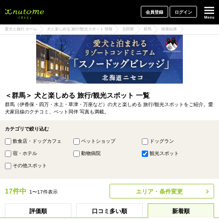
犬と一緒に旅行しよう! イヌトミィ
会員登録
ログイン
愛犬と旅行 ホーム
犬と楽しめる 旅行/観光スポット 情報
北関東
群馬
検索結果
＜群馬＞ 犬と楽しめる 旅行/観光スポット 一覧
群馬（伊香保・四万・水上・草津・万座など）の犬と楽しめる 旅行/観光スポットをご紹介。愛
犬家目線のクチコミ、ペット同伴 写真も満載。
カテゴリで絞り込む
飲食店・ドッグカフェ
ペットショップ
ドッグラン
宿・ホテル
動物病院
観光スポット
その他スポット
17件中
エリア・条件変更
1〜17件表示
評価順
口コミ多い順
新着順