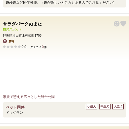
遊歩道など同伴可能。（道が険しいところもあるのでご注意ください）
サラダパークぬまた
観光スポット
群馬県沼田市上発知町1708
無料
0.0
0
クチコミ
件
家族で憩える広々とした総合公園
小型犬
中型犬
大型犬
ペット同伴
ドッグラン