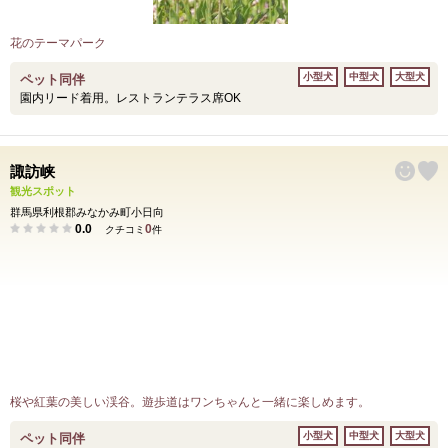
花のテーマパーク
小型犬
中型犬
大型犬
ペット同伴
園内リード着用。レストランテラス席OK
諏訪峡
観光スポット
群馬県利根郡みなかみ町小日向
0.0
0
クチコミ
件
桜や紅葉の美しい渓谷。遊歩道はワンちゃんと一緒に楽しめます。
小型犬
中型犬
大型犬
ペット同伴