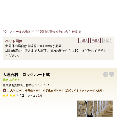
40ヘクタールの敷地内で450頭の動物を触れ合える牧場
小型犬
中型犬
大型犬
ペット同伴
犬同伴の場合は来場前に事前連絡が必要。
18㎏未満の中型犬まで入場可。場内の動物からは10ｍほど離れて見学して
ください。
大理石村 ロックハート城
観光スポット
群馬県吾妻郡高山村中山５５８３−１
大人￥1,000、中高生￥800、小学生まで￥400（公式サイトネットクーポンあり）
4.2
1
クチコミ
件