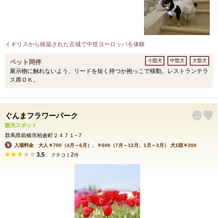
イギリスから移築された古城で中世ヨーロッパを体験
小型犬
中型犬
大型犬
ペット同伴
展示物に触れないよう、リードを短く持つか抱っこで移動。レストランテラ
ス席ＯＫ。
ぐんまフラワーパーク
観光スポット
群馬県前橋市柏倉町２４７１−７
入場料金 大人￥700（4月～6月）、￥600（7月～12月、1月～3月） 犬1頭￥200
3.5
2
クチコミ
件