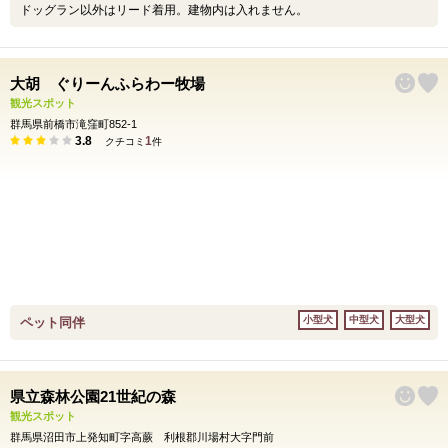
ドッグラン以外はリード着用。建物内は入れません。
大胡 ぐりーんふらわー牧場
観光スポット
群馬県前橋市滝窪町852-1
3.8
1
クチコミ
件
小型犬
中型犬
大型犬
ペット同伴
県立森林公園21世紀の森
観光スポット
群馬県沼田市上発知町字高蕨 利根郡川場村大字門前