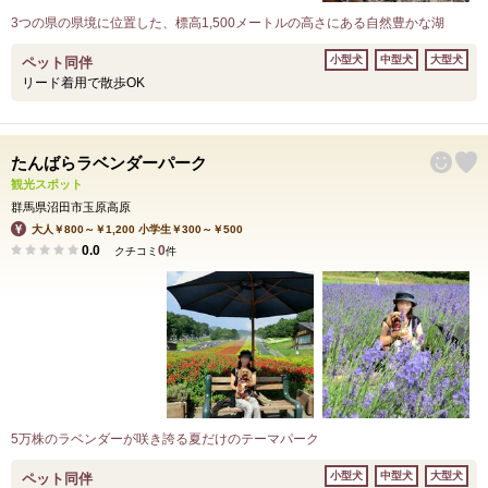
3つの県の県境に位置した、標高1,500メートルの高さにある自然豊かな湖
小型犬
中型犬
大型犬
ペット同伴
リード着用で散歩OK
たんばらラベンダーパーク
観光スポット
群馬県沼田市玉原高原
大人￥800～￥1,200 小学生￥300～￥500
0.0
0
クチコミ
件
5万株のラベンダーが咲き誇る夏だけのテーマパーク
小型犬
中型犬
大型犬
ペット同伴