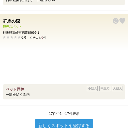
日本庭園以外はリード着用でOK
群馬の森
観光スポット
群馬県高崎市綿貫町992-1
0.0
0
クチコミ
件
小型犬
中型犬
大型犬
ペット同伴
一部を除く園内
17件中1～17件表示
新しくスポットを登録する