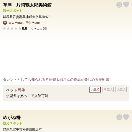
草津 片岡鶴太郎美術館
観光スポット
群馬県吾妻郡草津町大字草津479
大人￥950、子供￥600
0.0
0
クチコミ
件
タレントとしても知られる片岡鶴太郎さんの作品が楽しめる美術館
小型犬
中型犬
大型犬
ペット同伴
小型犬は抱っこで入館可能
めがね橋
観光スポット
群馬県安中市松井田町坂本