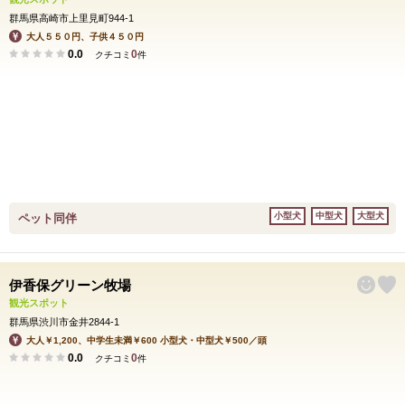
群馬県高崎市上里見町944-1
大人５５０円、子供４５０円
0.0
0
クチコミ
件
小型犬
中型犬
大型犬
ペット同伴
伊香保グリーン牧場
観光スポット
群馬県渋川市金井2844-1
大人￥1,200、中学生未満￥600 小型犬・中型犬￥500／頭
0.0
0
クチコミ
件