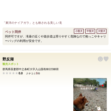
「東洋のナイアガラ」とも称される美しい滝
小型犬
中型犬
大型犬
ペット同伴
同伴可ですが、滝壷の近くや遊歩道は滑りやすく危険なので抱っこやキャリ
ーバッグの利用が安全です。
野反湖
観光スポット
群馬県吾妻郡中之条町大字入山国有林223林班
0.0
0
クチコミ
件