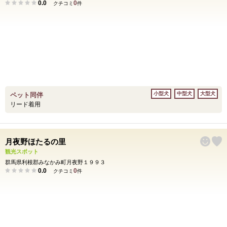
0.0
0
クチコミ
件
小型犬
中型犬
大型犬
ペット同伴
リード着用
月夜野ほたるの里
観光スポット
群馬県利根郡みなかみ町月夜野１９９３
0.0
0
クチコミ
件