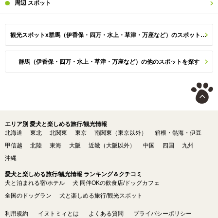
周辺
スポット
観光スポットx群馬（伊香保・四万・水上・草津・万座など）のスポット一覧
群馬（伊香保・四万・水上・草津・万座など）の他のスポットを探す
エリア別 愛犬と楽しめる旅行/観光情報
北海道
東北
北関東
東京
南関東（東京以外）
箱根・熱海・伊豆
甲信越
北陸
東海
大阪
近畿（大阪以外）
中国
四国
九州
沖縄
愛犬と楽しめる旅行/観光情報 ランキング＆クチコミ
犬と泊まれる宿/ホテル
犬 同伴OKの飲食店/ドッグカフェ
全国のドッグラン
犬と楽しめる旅行/観光スポット
利用規約
イヌトミィとは
よくある質問
プライバシーポリシー