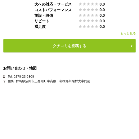
犬への対応・サービス
0.0
コストパフォーマンス
0.0
施設・設備
0.0
リピート
0.0
満足度
0.0
もっと見る
クチコミを投稿する
お問い合わせ・地図
Tel: 0278-23-9308
住所:
群馬県沼田市上発知町字高蕨 利根郡川場村大字門前