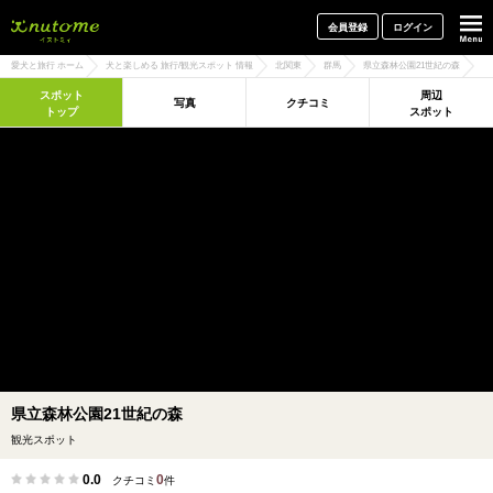
犬と一緒に旅行しよう! イヌトミィ
会員登録
ログイン
愛犬と旅行 ホーム
犬と楽しめる 旅行/観光スポット 情報
北関東
群馬
県立森林公園21世紀の森
スポット
周辺
写真
クチコミ
トップ
スポット
県立森林公園21世紀の森
観光スポット
0.0
0
クチコミ
件