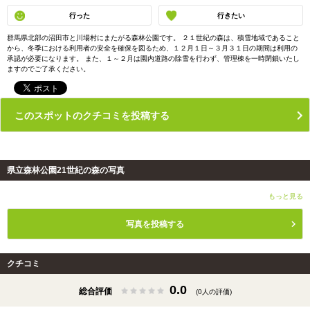
行った
行きたい
群馬県北部の沼田市と川場村にまたがる森林公園です。 ２１世紀の森は、積雪地域であること
から、冬季における利用者の安全を確保を図るため、１２月１日～３月３１日の期間は利用の
承認が必要になります。 また、１～２月は園内道路の除雪を行わず、管理棟を一時閉鎖いたし
ますのでご了承ください。
このスポットのクチコミを投稿する
県立森林公園21世紀の森の写真
もっと見る
写真を投稿する
クチコミ
0.0
総合評価
(0人の評価)