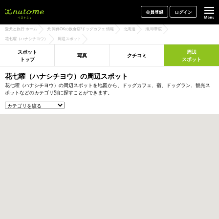
犬と一緒に旅行しよう! イヌトミィ
会員登録
ログイン
愛犬と旅行 ホーム
犬 同伴OKの飲食店/ドッグカフェ 情報
北海道
旭川/帯広
花七曜（ハナシチヨウ）
周辺スポット
スポット
周辺
写真
クチコミ
トップ
スポット
花七曜（ハナシチヨウ）の周辺スポット
花七曜（ハナシチヨウ）の周辺スポットを地図から、ドッグカフェ、宿、ドッグラン、観光ス
ポットなどのカテゴリ別に探すことができます。