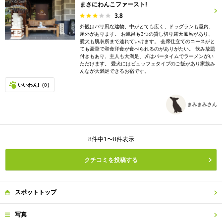
まさにわんこファースト!
3.8
外観はバリ風な建物、中がとても広く、ドッグランも屋内、
屋外があります。 お風呂も3つの貸し切り露天風呂があり、
愛犬も脱衣所まで連れていけます。 会席仕立てのコースがと
ても豪華で和食洋食が食べられるのがありがたい。 飲み放題
付きもあり、主人も大満足、〆はバータイムでラーメンがい
ただけます。 愛犬にはビュッフェタイプのご飯があり家族み
んなが大満足できるお宿です。
いいわん!（
0
）
まみまみさん
8件中1〜8件表示
クチコミを投稿する
スポット
トップ
写真