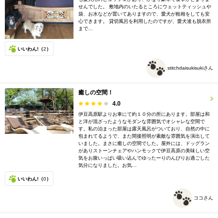
せんでした。 敷地内のいたるところにウェットティッシュや
袋、お水などが置いてありますので、愛犬が粗相をしても安
心できます。 貸切風呂を利用したのですが、愛犬達も脱衣所
まで…
いいわん!（
2
）
stitchdaisukisukiさん
癒しの空間！
4.0
伊豆高原駅よりお車にて約１０分の所にあります。部屋は和
と洋が混ざったようなモダンな雰囲気でオシャレな空間で
す。私の泊まった部屋は露天風呂がついており、自然の中に
包まれてるようで、また間接照明が素敵な雰囲気を演出して
いました。まさに癒しの空間でした。屋外には、ドッグラン
がありストーンチェアやハンモックで伊豆高原の美味しい空
気をお腹いっぱい吸い込んでゆったーりのんびりお過ごした
気分になりました。お気…
いいわん!（
0
）
ココさん