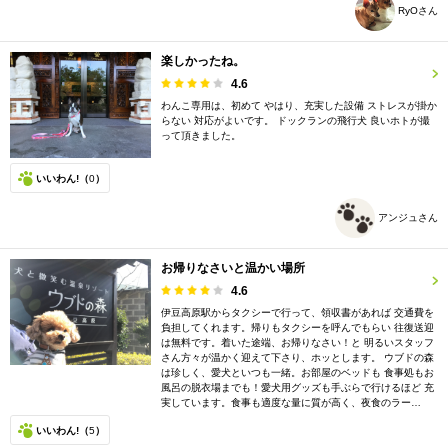
RyOさん
楽しかったね。
4.6
わんこ専用は、初めて やはり、充実した設備 ストレスが掛か
らない 対応がよいです。 ドックランの飛行犬 良いホトが撮
って頂きました。
いいわん!（
0
）
アンジュさん
お帰りなさいと温かい場所
4.6
伊豆高原駅からタクシーで行って、領収書があれば 交通費を
負担してくれます。帰りもタクシーを呼んでもらい 往復送迎
は無料です。着いた途端、お帰りなさい！と 明るいスタッフ
さん方々が温かく迎えて下さり、ホッとします。 ウブドの森
は珍しく、愛犬といつも一緒。お部屋のベッドも 食事処もお
風呂の脱衣場までも！愛犬用グッズも手ぶらで行けるほど 充
実しています。食事も適度な量に質が高く、夜食のラー…
いいわん!（
5
）