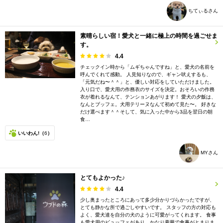
ちてぃるさん
素晴らしい宿！愛犬と一緒に極上の時間を過ごせま
す。
4.4
チェックイン時から「ムギちゃんですね」と、愛犬の名前を
呼んでくれて感動。 人見知りなので、ギャン吠えするも、
「元気だね〜＾＾」と、優しい対応をしていただけました。
入り口で、愛犬用の作務衣のサイズを決定。おそろいの作務
衣が着れるなんて、テンションあがります！ 愛犬の夕飯は、
なんとブッフェ。犬用テリーヌなんて初めて見た〜。 好きな
だけ選べます＾＾そして、気に入った中から3品を翌日の朝
食…
いいわん!（
6
）
MYさん
とてもよかった♪
4.4
少し奥まったところにあって多少分かりづらかったですが、
とても静かな所で過ごしやすいです。 スタッフの方の対応も
よく、愛犬達を自分の犬のように可愛がってくれます。 食事
も愛犬用のビュッフェがあり、かなり豪華で食事がとまりま