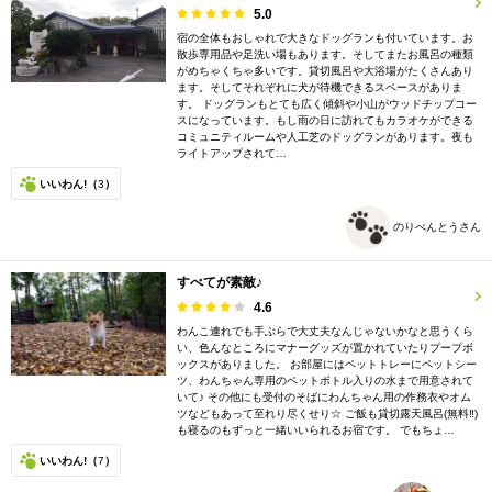
5.0
宿の全体もおしゃれで大きなドッグランも付いています。お
散歩専用品や足洗い場もあります。そしてまたお風呂の種類
がめちゃくちゃ多いです。貸切風呂や大浴場がたくさんあり
ます。そしてそれぞれに犬が待機できるスペースがありま
す。 ドッグランもとても広く傾斜や小山がウッドチップコー
スになっています。もし雨の日に訪れてもカラオケができる
コミュニティルームや人工芝のドッグランがあります。夜も
ライトアップされて…
いいわん!（
3
）
のりべんとうさん
すべてが素敵♪
4.6
わんこ連れでも手ぶらで大丈夫なんじゃないかなと思うくら
い、色んなところにマナーグッズが置かれていたりプープボ
ックスがありました。 お部屋にはペットトレーにペットシー
ツ、わんちゃん専用のペットボトル入りの水まで用意されて
いて♪ その他にも受付のそばにわんちゃん用の作務衣やオム
ツなどもあって至れり尽くせり☆ ご飯も貸切露天風呂(無料‼︎)
も寝るのもずっと一緒いいられるお宿です。 でもちょ…
いいわん!（
7
）