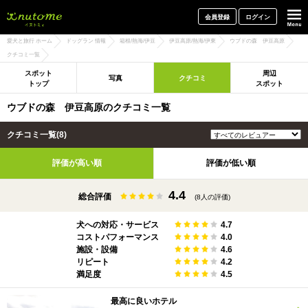
犬と一緒に旅行しよう! イヌトミィ
会員登録
ログイン
愛犬と旅行 ホーム
ドッグラン 情報
箱根/熱海/伊豆
伊豆高原/熱海/伊東
ウブドの森 伊豆高原
クチコミ一覧
スポット
周辺
写真
クチコミ
トップ
スポット
ウブドの森 伊豆高原のクチコミ一覧
クチコミ一覧(8)
評価が高い順
評価が低い順
4.4
総合評価
(8人の評価)
犬への対応・サービス
4.7
コストパフォーマンス
4.0
施設・設備
4.6
リピート
4.2
満足度
4.5
最高に良いホテル