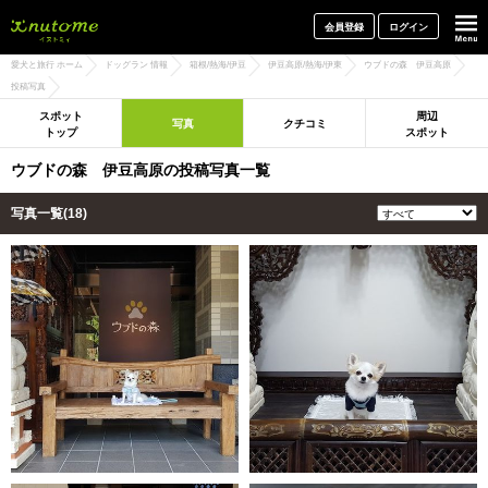
犬と一緒に旅行しよう! イヌトミィ
会員登録
ログイン
愛犬と旅行 ホーム
ドッグラン 情報
箱根/熱海/伊豆
伊豆高原/熱海/伊東
ウブドの森 伊豆高原
投稿写真
スポット
周辺
写真
クチコミ
トップ
スポット
ウブドの森 伊豆高原の投稿写真一覧
写真一覧(18)