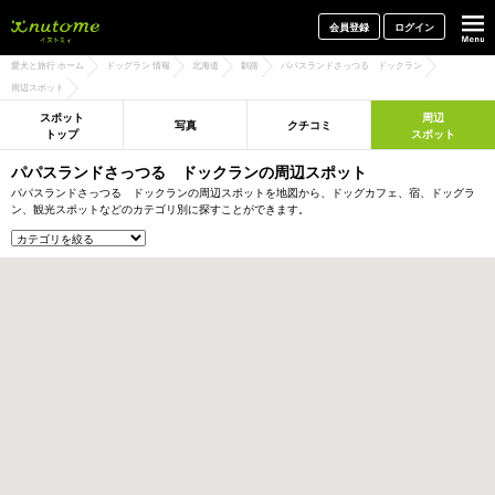
犬と一緒に旅行しよう! イヌトミィ
会員登録
ログイン
愛犬と旅行 ホーム
ドッグラン 情報
北海道
釧路
パパスランドさっつる ドックラン
周辺スポット
スポット
周辺
写真
クチコミ
トップ
スポット
パパスランドさっつる ドックランの周辺スポット
パパスランドさっつる ドックランの周辺スポットを地図から、ドッグカフェ、宿、ドッグラ
ン、観光スポットなどのカテゴリ別に探すことができます。