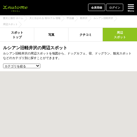
犬と一緒に旅行しよう! イヌトミィ
会員登録
ログイン
愛犬と旅行 ホーム
犬と泊まれる 宿/ホテル 情報
甲信越
軽井沢
ルシアン旧軽井沢
周辺スポット
スポット
周辺
写真
クチコミ
トップ
スポット
ルシアン旧軽井沢の周辺スポット
ルシアン旧軽井沢の周辺スポットを地図から、ドッグカフェ、宿、ドッグラン、観光スポット
などのカテゴリ別に探すことができます。