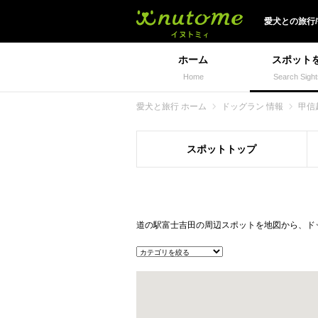
犬と一緒に旅行しよう!
愛犬
との
旅行
ホーム
スポット
Home
Search Sight
愛犬と旅行 ホーム
ドッグラン 情報
甲信
スポット
トップ
道の駅富士吉田の周辺スポットを地図から、ド