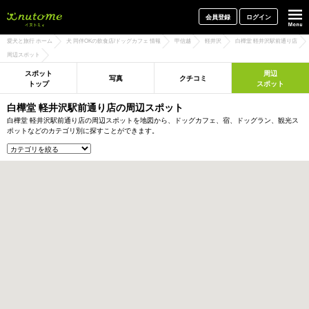
犬と一緒に旅行しよう! イヌトミィ
会員登録
ログイン
愛犬と旅行 ホーム
犬 同伴OKの飲食店/ドッグカフェ 情報
甲信越
軽井沢
白樺堂 軽井沢駅前通り店
周辺スポット
スポット
周辺
写真
クチコミ
トップ
スポット
白樺堂 軽井沢駅前通り店の周辺スポット
白樺堂 軽井沢駅前通り店の周辺スポットを地図から、ドッグカフェ、宿、ドッグラン、観光ス
ポットなどのカテゴリ別に探すことができます。