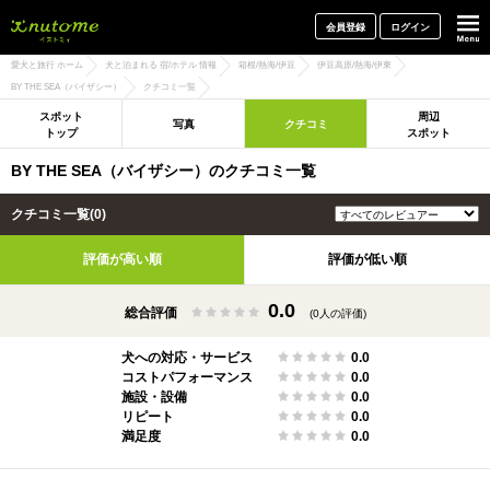
犬と一緒に旅行しよう! イヌトミィ
会員登録
ログイン
愛犬と旅行 ホーム
犬と泊まれる 宿/ホテル 情報
箱根/熱海/伊豆
伊豆高原/熱海/伊東
BY THE SEA（バイザシー）
クチコミ一覧
スポット
周辺
写真
クチコミ
トップ
スポット
BY THE SEA（バイザシー）のクチコミ一覧
クチコミ一覧(0)
評価が高い順
評価が低い順
0.0
総合評価
(0人の評価)
犬への対応・サービス
0.0
コストパフォーマンス
0.0
施設・設備
0.0
リピート
0.0
満足度
0.0