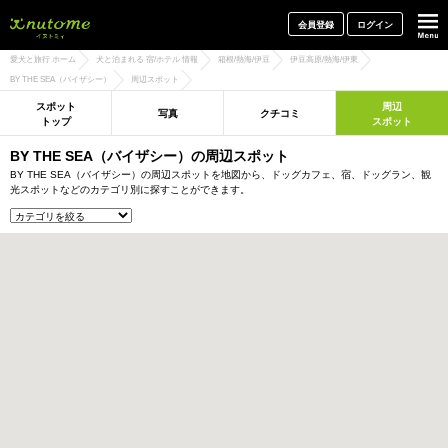
犬と一緒に旅行しよう! イヌトミィ
会員登録
ログイン
愛犬と旅行 ホーム
犬と泊まれる 宿/ホテル 情報
箱根/熱海/伊豆
伊豆高原/熱海/伊東
BY THE SEA（バイザシー）
周辺スポット
スポット
周辺
写真
クチコミ
トップ
スポット
BY THE SEA（バイザシー）の周辺スポット
BY THE SEA（バイザシー）の周辺スポットを地図から、ドッグカフェ、宿、ドッグラン、観
光スポットなどのカテゴリ別に探すことができます。