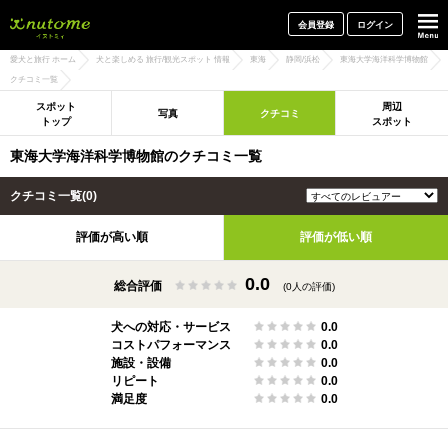
犬と一緒に旅行しよう! イヌトミィ
会員登録
ログイン
愛犬と旅行 ホーム
犬と楽しめる 旅行/観光スポット 情報
東海
静岡/浜松
東海大学海洋科学博物館
クチコミ一覧
スポット
周辺
写真
クチコミ
トップ
スポット
東海大学海洋科学博物館のクチコミ一覧
クチコミ一覧(0)
評価が高い順
評価が低い順
0.0
総合評価
(0人の評価)
犬への対応・サービス
0.0
コストパフォーマンス
0.0
施設・設備
0.0
リピート
0.0
満足度
0.0