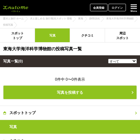
犬と一緒に旅行しよう! イヌトミィ
会員登録
ログイン
愛犬と旅行 ホーム
犬と楽しめる 旅行/観光スポット 情報
東海
静岡/浜松
東海大学海洋科学博物館
投稿写真
スポット
周辺
写真
クチコミ
トップ
スポット
東海大学海洋科学博物館の投稿写真一覧
写真一覧(0)
0件中 0〜0件表示
写真を投稿する
スポット
トップ
写真