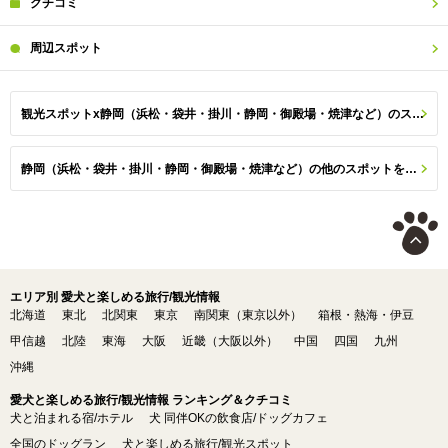
クチコミ
周辺
スポット
観光スポットx静岡（浜松・袋井・掛川・静岡・御殿場・焼津など）のスポット一覧
静岡（浜松・袋井・掛川・静岡・御殿場・焼津など）の他のスポットを探す
エリア別 愛犬と楽しめる旅行/観光情報
北海道
東北
北関東
東京
南関東（東京以外）
箱根・熱海・伊豆
甲信越
北陸
東海
大阪
近畿（大阪以外）
中国
四国
九州
沖縄
愛犬と楽しめる旅行/観光情報 ランキング＆クチコミ
犬と泊まれる宿/ホテル
犬 同伴OKの飲食店/ドッグカフェ
全国のドッグラン
犬と楽しめる旅行/観光スポット