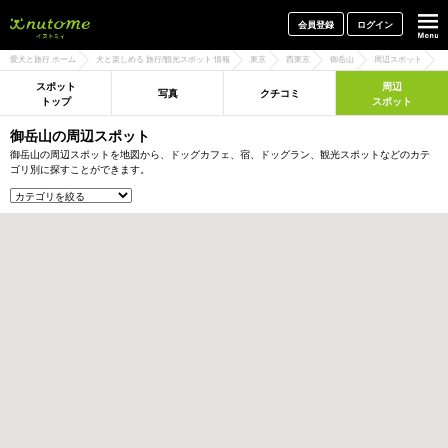
犬と一緒に旅行しよう! イヌトミィ
会員登録
ログイン
愛犬と旅行 ホーム
犬と楽しめる 旅行/観光スポット 情報
東京
西東京
御岳山
周辺スポット
スポット
周辺
写真
クチコミ
トップ
スポット
御岳山の周辺スポット
御岳山の周辺スポットを地図から、ドッグカフェ、宿、ドッグラン、観光スポットなどのカテ
ゴリ別に探すことができます。