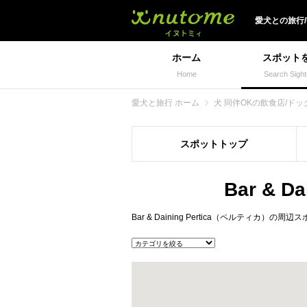
犬と一緒に旅行しよう!
愛犬
との
旅行
ホーム
スポット
Home
Search Sight
愛犬と旅行 ホーム
犬 同伴OKの飲食店/ドッ
スポット
トップ
Bar & 
Bar & Daining Pertica（ペル