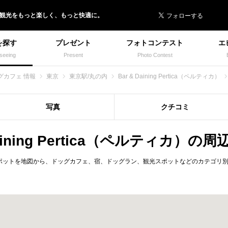
 イヌトミィ
/観光
を
もっと楽しく、
もっと快適に。
を探す
プレゼント
フォトコンテスト
エ
seeing
Present
Photo Contest
グカフェ 情報
東京
東京駅/丸の内
Bar & Daining Pertica（ペルティカ）
写真
クチコミ
Daining Pertica（ペルティカ）
ティカ）の周辺スポットを地図から、ドッグカフェ、宿、ドッグラン、観光スポットなどのカテゴ