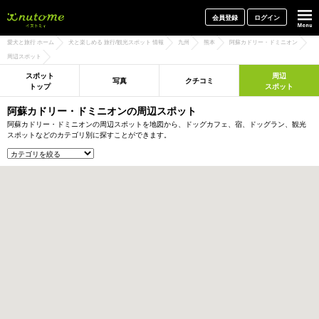
犬と一緒に旅行しよう! イヌトミィ
会員登録
ログイン
愛犬と旅行 ホーム
犬と楽しめる 旅行/観光スポット 情報
九州
熊本
阿蘇カドリー・ドミニオン
周辺スポット
スポット
周辺
写真
クチコミ
トップ
スポット
阿蘇カドリー・ドミニオンの周辺スポット
阿蘇カドリー・ドミニオンの周辺スポットを地図から、ドッグカフェ、宿、ドッグラン、観光
スポットなどのカテゴリ別に探すことができます。