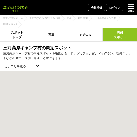
犬と一緒に旅行しよう! イヌトミィ
会員登録
ログイン
愛犬と旅行 ホーム
犬と泊まれる 宿/ホテル 情報
東海
知多/愛知
三河高原キャンプ村
周辺スポット
スポット
周辺
写真
クチコミ
トップ
スポット
三河高原キャンプ村の周辺スポット
三河高原キャンプ村の周辺スポットを地図から、ドッグカフェ、宿、ドッグラン、観光スポッ
トなどのカテゴリ別に探すことができます。