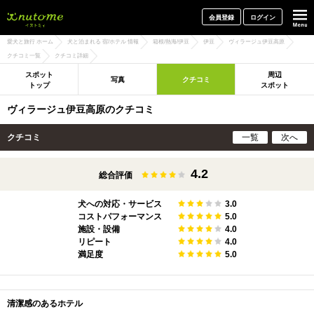
犬と一緒に旅行しよう! イヌトミィ
会員登録
ログイン
愛犬と旅行 ホーム
犬と泊まれる 宿/ホテル 情報
箱根/熱海/伊豆
伊豆
ヴィラージュ伊豆高原
クチコミ一覧
クチコミ詳細
スポット
周辺
写真
クチコミ
トップ
スポット
ヴィラージュ伊豆高原のクチコミ
クチコミ
一覧
次へ
4.2
総合評価
犬への対応・サービス
3.0
コストパフォーマンス
5.0
施設・設備
4.0
リピート
4.0
満足度
5.0
清潔感のあるホテル