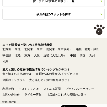
宿・ホテルx伊豆のスポット一覧
伊豆の他のスポットを探す
エリア別 愛犬と楽しめる旅行/観光情報
北海道
東北
北関東
東京
南関東（東京以外）
箱根・熱海・伊豆
甲信越
北陸
東海
大阪
近畿（大阪以外）
中国
四国
九州
沖縄
愛犬と楽しめる旅行/観光情報 ランキング＆クチコミ
犬と泊まれる宿/ホテル
犬 同伴OKの飲食店/ドッグカフェ
全国のドッグラン
犬と楽しめる旅行/観光スポット
利用規約
イヌトミィとは
よくある質問
プライバシーポリシー
お問い合わせ
ライター募集
［店舗向け］求人掲載のご案内
© inutome