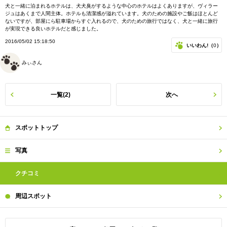
犬と一緒に泊まれるホテルは、犬犬臭がするような中心のホテルはよくありますが、ヴィラー
ジュはあくまで人間主体。ホテルも清潔感が溢れています。犬のための施設やご飯はほとんど
ないですが、部屋にら駐車場からすぐ入れるので、犬のための旅行ではなく、犬と一緒に旅行
が実現できる良いホテルだと感じました。
2016/05/02 15:18:50
いいわん!（
0
）
みぃさん
一覧(2)
次へ
スポット
トップ
写真
クチコミ
周辺
スポット