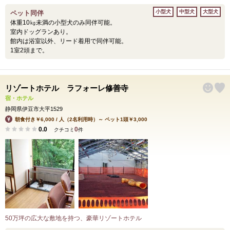
小型犬
中型犬
大型犬
ペット同伴
体重10㎏未満の小型犬のみ同伴可能。
室内ドッグランあり。
館内は浴室以外、リード着用で同伴可能。
1室2頭まで。
リゾートホテル ラフォーレ修善寺
宿・ホテル
静岡県伊豆市大平1529
朝食付き￥6,000 / 人（2名利用時）～ ペット1頭￥3,000
0.0
0
クチコミ
件
50万坪の広大な敷地を持つ、豪華リゾートホテル