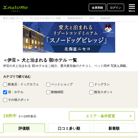
犬と一緒に旅行しよう! イヌトミィ
会員登録
ログイン
愛犬と旅行 ホーム
犬と泊まれる 宿/ホテル 情報
箱根/熱海/伊豆
伊豆
検索結果
＜伊豆＞ 犬と泊まれる 宿/ホテル 一覧
伊豆の犬と泊まれる 宿/ホテルをご紹介。愛犬家目線のクチコミ、ペット同伴 写真も満載。
カテゴリで絞り込む
飲食店・ドッグカフェ
ペットショップ
ドッグラン
宿・ホテル
動物病院
観光スポット
その他スポット
19件中
エリア・条件変更
1〜19件表示
評価順
口コミ多い順
新着順