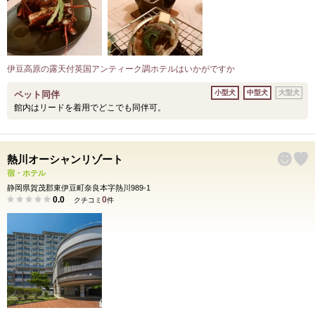
伊豆高原の露天付英国アンティーク調ホテルはいかがですか
小型犬
中型犬
大型犬
ペット同伴
館内はリードを着用でどこでも同伴可。
熱川オーシャンリゾート
宿・ホテル
静岡県賀茂郡東伊豆町奈良本字熱川989-1
0.0
0
クチコミ
件