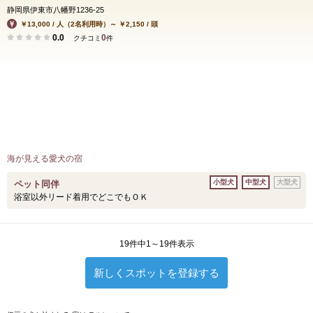
静岡県伊東市八幡野1236-25
￥13,000 / 人（2名利用時）～ ￥2,150 / 頭
0.0
0
クチコミ
件
海が見える愛犬の宿
小型犬
中型犬
大型犬
ペット同伴
浴室以外リード着用でどこでもＯＫ
19件中1～19件表示
新しくスポットを登録する