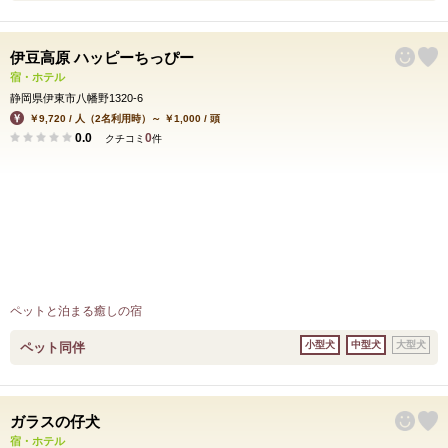
伊豆高原 ハッピーちっぴー
宿・ホテル
静岡県伊東市八幡野1320-6
￥9,720 / 人（2名利用時）～ ￥1,000 / 頭
0.0
0
クチコミ
件
ペットと泊まる癒しの宿
小型犬
中型犬
大型犬
ペット同伴
ガラスの仔犬
宿・ホテル