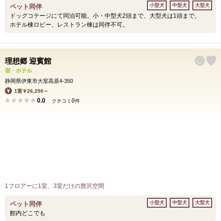
小型犬
中型犬
大型犬
ペット同伴
ドッグコテージにて同泊可能。小・中型犬2頭まで、大型犬は1頭まで。
ホテル棟ロビー、レストラン棟は同伴不可。
理想郷 迎賓館
宿・ホテル
静岡県伊東市大室高原4-350
1室￥26,250～
0.0
0
クチコミ
件
1フロアーに1室、3室だけの贅沢空間
小型犬
中型犬
大型犬
ペット同伴
館内どこでも