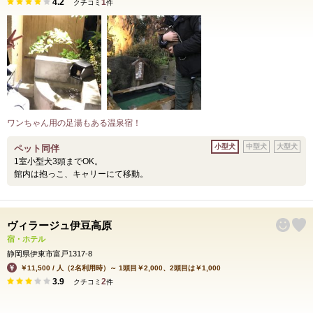
4.2
1
クチコミ
件
ワンちゃん用の足湯もある温泉宿！
小型犬
中型犬
大型犬
ペット同伴
1室小型犬3頭までOK。
館内は抱っこ、キャリーにて移動。
ヴィラージュ伊豆高原
宿・ホテル
静岡県伊東市富戸1317-8
￥11,500 / 人（2名利用時）～ 1頭目￥2,000、2頭目は￥1,000
3.9
2
クチコミ
件