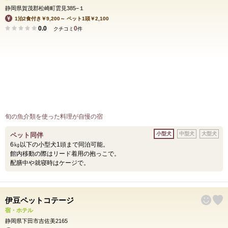
静岡県賀茂郡松崎町雲見385−１
1泊2食付き￥9,200～ ペット1頭￥2,100
0.0
0
クチコミ
件
旬の魚介類を使った料理が自慢の宿
小型犬
中型犬
大型犬
ペット同伴
6㎏以下の小型犬1頭まで同泊可能。
館内移動の際はリード着用の抱っこで。
配膳中や就寝時はケージで。
伊豆ペットコテージ
宿・ホテル
静岡県下田市吉佐美2165