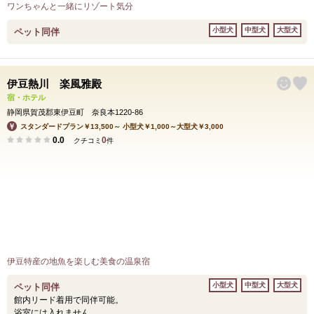
ワンちゃんと一緒にリゾート気分
小型犬
中型犬
大型犬
ペット同伴
伊豆熱川 楽風雅殿
宿・ホテル
静岡県賀茂郡東伊豆町 奈良本1220-86
スタンダードプラン￥13,500～ 小型犬￥1,000～大型犬￥3,000
0.0
0
クチコミ
件
伊豆特産の地魚を楽しむ美食の温泉宿
小型犬
中型犬
大型犬
ペット同伴
館内リード着用で同伴可能。
浴室には入れません。