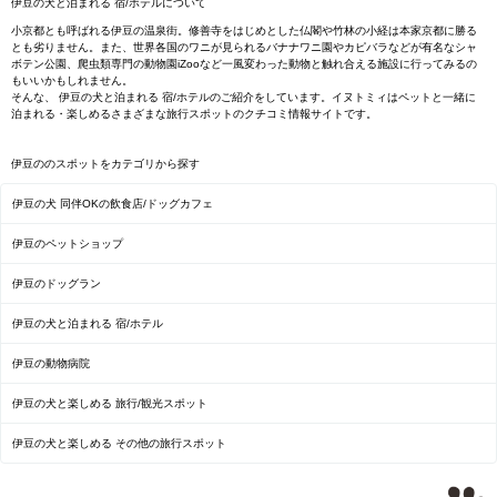
伊豆の犬と泊まれる 宿/ホテルについて
小京都とも呼ばれる伊豆の温泉街。修善寺をはじめとした仏閣や竹林の小経は本家京都に勝る
とも劣りません。また、世界各国のワニが見られるバナナワニ園やカピバラなどが有名なシャ
ボテン公園、爬虫類専門の動物園iZooなど一風変わった動物と触れ合える施設に行ってみるの
もいいかもしれません。
そんな、 伊豆の犬と泊まれる 宿/ホテルのご紹介をしています。イヌトミィはペットと一緒に
泊まれる・楽しめるさまざまな旅行スポットのクチコミ情報サイトです。
伊豆ののスポットをカテゴリから探す
伊豆の犬 同伴OKの飲食店/ドッグカフェ
伊豆のペットショップ
伊豆のドッグラン
伊豆の犬と泊まれる 宿/ホテル
伊豆の動物病院
伊豆の犬と楽しめる 旅行/観光スポット
伊豆の犬と楽しめる その他の旅行スポット