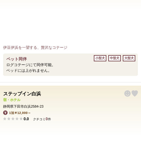
伊豆伊浜を一望する、贅沢なコテージ
小型犬
中型犬
大型犬
ペット同伴
ログコテージにて同伴可能。
ベッドには上がれません。
ステップイン白浜
宿・ホテル
静岡県下田市白浜2584-23
1泊￥12,000～
0.0
0
クチコミ
件