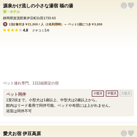
源泉かけ流しの小さな湯宿 福の湯
宿・ホテル
静岡県賀茂郡東伊豆町白田1733-63
1泊2食付き￥21,000 / 人（2名利用時）～ ペット1頭につき￥3,000
4.8
1
クチコミ
件
ペット連れ専門、1日2組限定の宿
小型犬
中型犬
大型犬
ペット同伴
1室2頭まで。小型犬は1歳以上、中型犬は2歳以上から。
館内はリード着用で同伴可能。ベッドや布団には上がれません。
浴室は同伴不可
愛犬お宿 伊豆高原