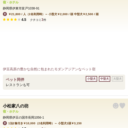
宿・ホテル
静岡県伊東市富戸1038-91
￥21,800 / 人（2名利用時）～ 小型犬￥2,000 / 頭 中型犬￥2,500 / 頭
4.5
3
クチコミ
件
伊豆高原の豊かな自然に包まれたモダンアジアンなペット宿
小型犬
中型犬
大型犬
ペット同伴
レストランも可
小松家八の坊
宿・ホテル
静岡県伊豆の国市長岡1056-1
1泊2食付き￥10,000（2名利用時）～ 小型犬1頭￥3,150