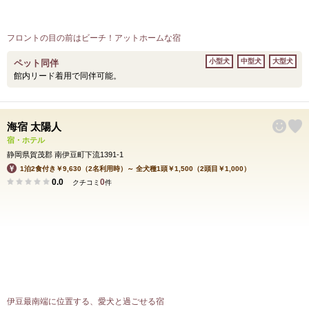
フロントの目の前はビーチ！アットホームな宿
小型犬
中型犬
大型犬
ペット同伴
館内リード着用で同伴可能。
海宿 太陽人
宿・ホテル
静岡県賀茂郡 南伊豆町下流1391-1
1泊2食付き￥9,630（2名利用時）～ 全犬種1頭￥1,500（2頭目￥1,000）
0.0
0
クチコミ
件
伊豆最南端に位置する、愛犬と過ごせる宿