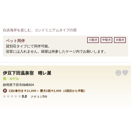
白浜海岸を楽しむ、コンドミニアムタイプの宿
小型犬
中型犬
大型犬
ペット同伴
貸別荘タイプにて同伴可能。
浴室には入れません。就寝は持参したケージ内でお願いします。
伊豆下田温泉宿 晴レ屋
宿・ホテル
静岡県下田市柿崎804
1泊2食付き￥11,000～ 愛犬1頭￥2,000（2頭目から半額）
0.0
0
クチコミ
件