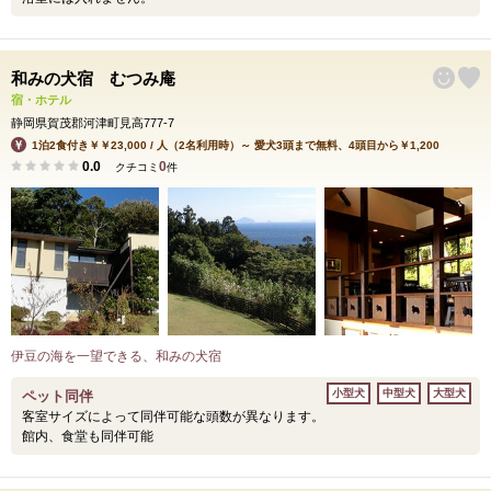
和みの犬宿 むつみ庵
宿・ホテル
静岡県賀茂郡河津町見高777-7
1泊2食付き￥￥23,000 / 人（2名利用時）～ 愛犬3頭まで無料、4頭目から￥1,200
0.0
0
クチコミ
件
伊豆の海を一望できる、和みの犬宿
小型犬
中型犬
大型犬
ペット同伴
客室サイズによって同伴可能な頭数が異なります。
館内、食堂も同伴可能