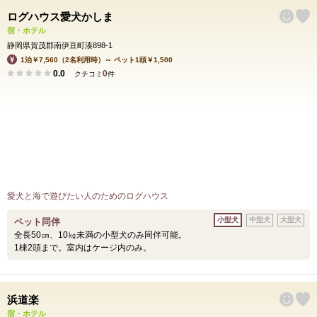
ログハウス愛犬かしま
宿・ホテル
静岡県賀茂郡南伊豆町湊898-1
1泊￥7,560（2名利用時）～ ペット1頭￥1,500
0.0
0
クチコミ
件
愛犬と海で遊びたい人のためのログハウス
小型犬
中型犬
大型犬
ペット同伴
全長50㎝、10㎏未満の小型犬のみ同伴可能。
1棟2頭まで。室内はケージ内のみ。
浜道楽
宿・ホテル