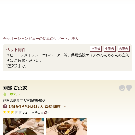
全室オーシャンビューの伊豆のリゾートホテル
小型犬
中型犬
大型犬
ペット同伴
ロビー・レストラン・エレベーター等、共用施設エリアのわんちゃんの立入
りは ご遠慮ください。
1室2頭まで。
別邸 石の家
宿・ホテル
静岡県伊東市大室高原6-650
1泊2食付き￥16,018 / 人（2名利用時）～
3.7
2
クチコミ
件