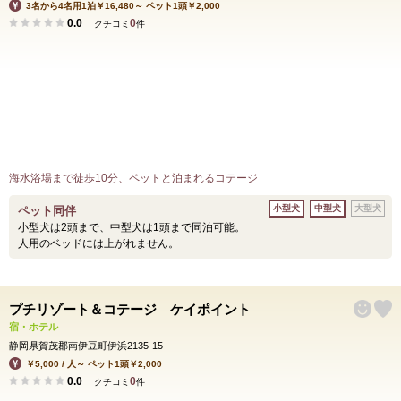
3名から4名用1泊￥16,480～ ペット1頭￥2,000
0.0
0
クチコミ
件
海水浴場まで徒歩10分、ペットと泊まれるコテージ
小型犬
中型犬
大型犬
ペット同伴
小型犬は2頭まで、中型犬は1頭まで同泊可能。
人用のベッドには上がれません。
プチリゾート＆コテージ ケイポイント
宿・ホテル
静岡県賀茂郡南伊豆町伊浜2135-15
￥5,000 / 人～ ペット1頭￥2,000
0.0
0
クチコミ
件