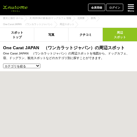
犬と一緒に旅行しよう! イヌトミィ
会員登録
ログイン
愛犬と旅行 ホーム
犬 同伴OKの飲食店/ドッグカフェ 情報
北関東
群馬
One Carat JAPAN （ワンカラットジャパン）
周辺スポット
スポット
周辺
写真
クチコミ
トップ
スポット
One Carat JAPAN （ワンカラットジャパン）の周辺スポット
One Carat JAPAN （ワンカラットジャパン）の周辺スポットを地図から、ドッグカフェ、
宿、ドッグラン、観光スポットなどのカテゴリ別に探すことができます。