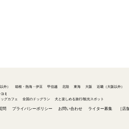
以外）
箱根・熱海・伊豆
甲信越
北陸
東海
大阪
近畿（大阪以外）
チコミ
ドッグカフェ
全国のドッグラン
犬と楽しめる旅行/観光スポット
質問
プライバシーポリシー
お問い合わせ
ライター募集
［店