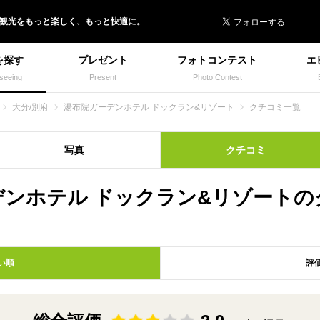
 イヌトミィ
/観光
を
もっと楽しく、
もっと快適に。
を探す
プレゼント
フォトコンテスト
エ
seeing
Present
Photo Contest
大分/別府
湯布院ガーデンホテル ドックラン&リゾート
クチコミ一覧
写真
クチコミ
デンホテル ドックラン&リゾートの
い順
評