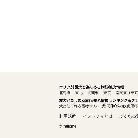
エリア別 愛犬と楽しめる旅行/観光情報
北海道
東北
北関東
東京
南関東（東京
愛犬と楽しめる旅行/観光情報 ランキング＆ク
犬と泊まれる宿/ホテル
犬 同伴OKの飲食店/
利用規約
イヌトミィとは
よくある
© inutome