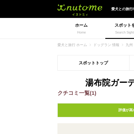
犬と一緒に旅行しよう!
愛犬
との
旅行
ホーム
スポット
Home
Search Sight
愛犬と旅行 ホーム
ドッグラン 情報
九州
スポット
トップ
湯布院ガー
クチコミ一覧(1)
評価が高