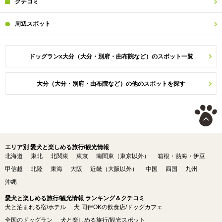
クチコミ
周辺
スポット
ドッグランx大分（大分・別府・由布院など）のスポット一覧
大分（大分・別府・由布院など）の他のスポットを探す
エリア別 愛犬と楽しめる旅行/観光情報
北海道
東北
北関東
東京
南関東（東京以外）
箱根・熱海・伊豆
甲信越
北陸
東海
大阪
近畿（大阪以外）
中国
四国
九州
沖縄
愛犬と楽しめる旅行/観光情報 ランキング＆クチコミ
犬と泊まれる宿/ホテル
犬 同伴OKの飲食店/ドッグカフェ
全国のドッグラン
犬と楽しめる旅行/観光スポット