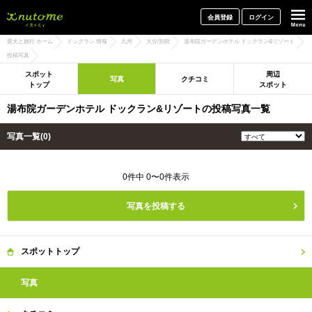
犬と一緒に旅行しよう! イヌトミィ
会員登録
ログイン
愛犬と旅行 ホーム
ドッグラン 情報
九州
大分/別府
湯布院ガーデンホテル ドックラン&リゾート
投稿写真
スポット
周辺
写真
クチコミ
トップ
スポット
湯布院ガーデンホテル ドックラン&リゾートの投稿写真一覧
写真一覧(0)
0件中 0〜0件表示
写真を投稿する
スポット
トップ
写真