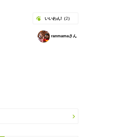
いいわん!（
2
）
ranmamaさん