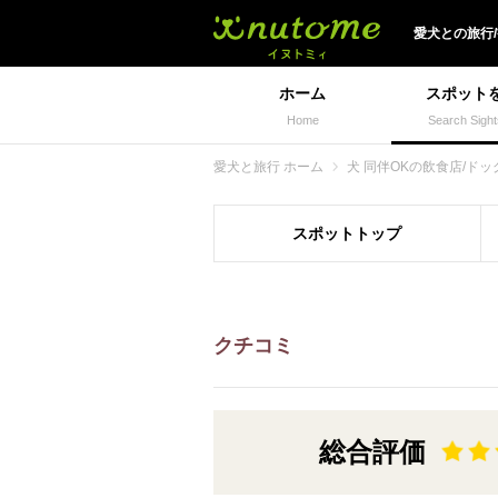
犬と一緒に旅行しよう!
愛犬
との
旅行
ホーム
スポット
Home
Search Sight
愛犬と旅行 ホーム
犬 同伴OKの飲食店/ドッ
スポット
トップ
クチコミ
総合評価