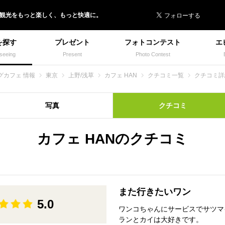
 イヌトミィ
/観光
を
もっと楽しく、
もっと快適に。
を探す
プレゼント
フォトコンテスト
エ
seeing
Present
Photo Contest
グカフェ 情報
東京
上野/浅草
カフェ HAN
クチコミ一覧
クチコミ詳
写真
クチコミ
カフェ HANのクチコミ
また行きたいワン
5.0
ワンコちゃんにサービスでサツマ
ランとカイは大好きです。