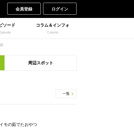
会員登録
ログイン
ピソード
コラム＆インフォ
Episode
Column
細
周辺
スポット
一覧
イモの茹でたおやつ