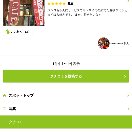
5.0
ワンコちゃんにサービスでサツマイモの茹でたおやつ ランと
カイは大好きです。 また、行きたいなぁ
いいわん!（
2
）
ranmamaさん
1件中1〜1件表示
クチコミを投稿する
スポット
トップ
写真
クチコミ