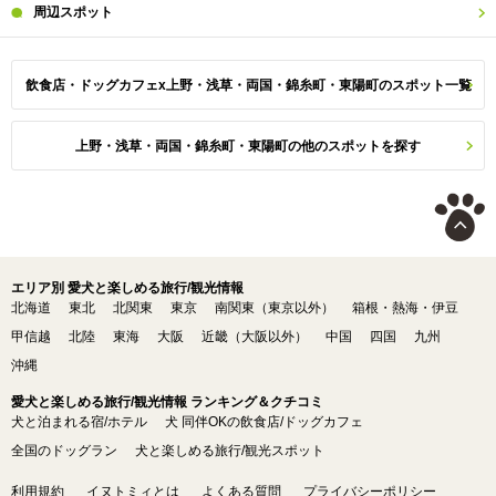
周辺
スポット
飲食店・ドッグカフェx上野・浅草・両国・錦糸町・東陽町のスポット一覧
上野・浅草・両国・錦糸町・東陽町の他のスポットを探す
エリア別 愛犬と楽しめる旅行/観光情報
北海道
東北
北関東
東京
南関東（東京以外）
箱根・熱海・伊豆
甲信越
北陸
東海
大阪
近畿（大阪以外）
中国
四国
九州
沖縄
愛犬と楽しめる旅行/観光情報 ランキング＆クチコミ
犬と泊まれる宿/ホテル
犬 同伴OKの飲食店/ドッグカフェ
全国のドッグラン
犬と楽しめる旅行/観光スポット
利用規約
イヌトミィとは
よくある質問
プライバシーポリシー