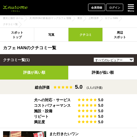
犬と一緒に旅行しよう! イヌトミィ
会員登録
ログイン
愛犬と旅行 ホーム
犬 同伴OKの飲食店/ドッグカフェ 情報
東京
上野/浅草
カフェ HAN
クチコミ一覧
スポット
周辺
写真
クチコミ
トップ
スポット
カフェ HANのクチコミ一覧
クチコミ一覧(1)
評価が高い順
評価が低い順
5.0
総合評価
(1人の評価)
犬への対応・サービス
5.0
コストパフォーマンス
5.0
施設・設備
5.0
リピート
5.0
満足度
5.0
また行きたいワン