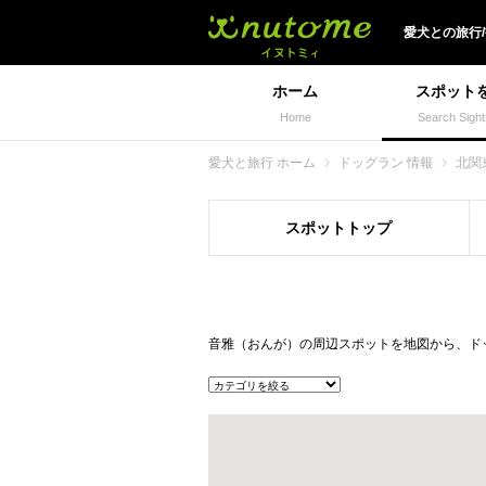
犬と一緒に旅行しよう!
愛犬
との
旅行
ホーム
スポット
Home
Search Sight
愛犬と旅行 ホーム
ドッグラン 情報
北関
スポット
トップ
音雅（おんが）の周辺スポットを地図から、ド