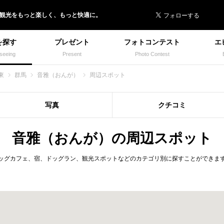
 イヌトミィ
/観光
を
もっと楽しく、
もっと快適に。
を探す
プレゼント
フォトコンテスト
エ
seeing
Present
Photo Contest
東
群馬
音雅（おんが）
周辺スポット
写真
クチコミ
音雅（おんが）の周辺スポット
ッグカフェ、宿、ドッグラン、観光スポットなどのカテゴリ別に探すことができま