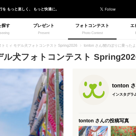
行を
もっと楽しく、
もっと快適に。
を探す
プレゼント
フォトコンテスト
エ
seeing
Present
Photo Contest
トミィ モデル犬フォトコンテスト Spring2026
tonton さん/鯉のぼりに乗ったよ
犬フォトコンテスト Spring2026
tonton 
インスタグラ
tonton さんの投稿写真