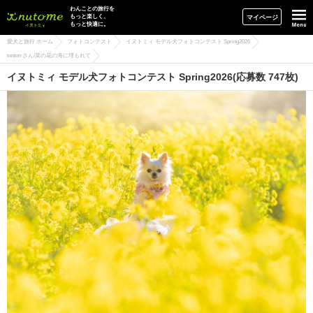
イヌトミィ
わんことの旅行を
もっと楽しく、
マイページ
もっと快適に。
愛犬と旅行 ホーム
フォトコンテスト
イヌトミィ モデル犬フォトコンテスト Spring2026
tonton さん/菜の花の海に埋もれて
イヌトミィ モデル犬フォトコンテスト Spring2026(応募数 747枚)