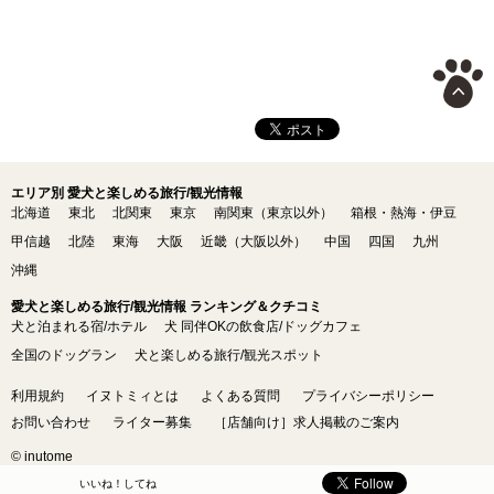
エリア別 愛犬と楽しめる旅行/観光情報
北海道
東北
北関東
東京
南関東（東京以外）
箱根・熱海・伊豆
甲信越
北陸
東海
大阪
近畿（大阪以外）
中国
四国
九州
沖縄
愛犬と楽しめる旅行/観光情報 ランキング＆クチコミ
犬と泊まれる宿/ホテル
犬 同伴OKの飲食店/ドッグカフェ
全国のドッグラン
犬と楽しめる旅行/観光スポット
利用規約
イヌトミィとは
よくある質問
プライバシーポリシー
お問い合わせ
ライター募集
［店舗向け］求人掲載のご案内
© inutome
いいね！してね