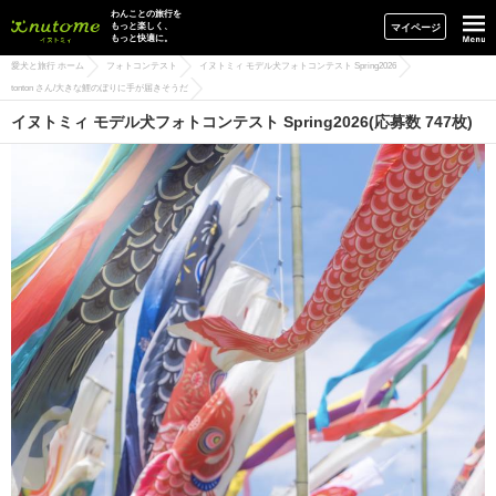
イヌトミィ
わんことの旅行を
もっと楽しく、
マイページ
もっと快適に。
愛犬と旅行 ホーム
フォトコンテスト
イヌトミィ モデル犬フォトコンテスト Spring2026
tonton さん/大きな鯉のぼりに手が届きそうだ
イヌトミィ モデル犬フォトコンテスト Spring2026(応募数 747枚)