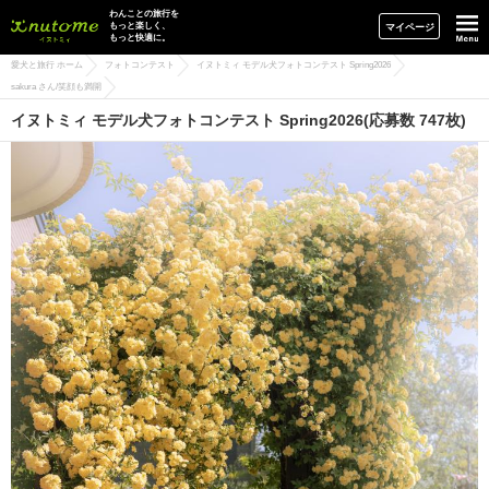
イヌトミィ
わんことの旅行を
もっと楽しく、
マイページ
もっと快適に。
愛犬と旅行 ホーム
フォトコンテスト
イヌトミィ モデル犬フォトコンテスト Spring2026
sakura さん/笑顔も満開
イヌトミィ モデル犬フォトコンテスト Spring2026(応募数 747枚)