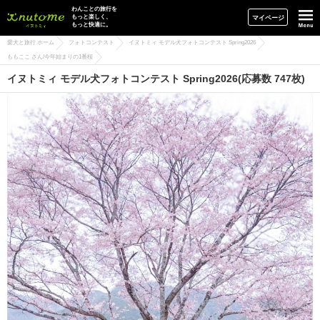
イヌトミィ
わんことの旅行を
もっと楽しく、
マイページ
もっと快適に。
愛犬と旅行 ホーム
フォトコンテスト
イヌトミィ モデル犬フォトコンテスト Spring2026
ももここ さん/今年始まりの1番桜
イヌトミィ モデル犬フォトコンテスト Spring2026(応募数 747枚)