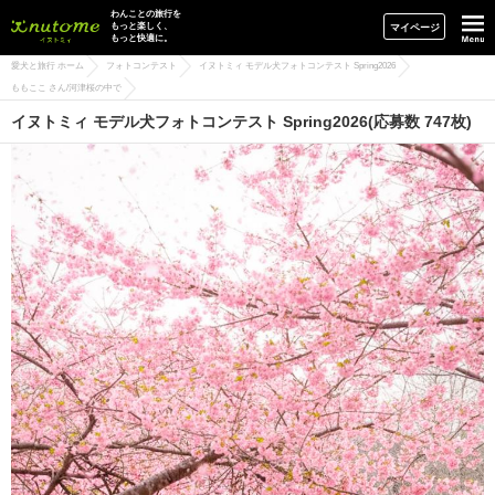
イヌトミィ
わんことの旅行を
もっと楽しく、
マイページ
もっと快適に。
愛犬と旅行 ホーム
フォトコンテスト
イヌトミィ モデル犬フォトコンテスト Spring2026
ももここ さん/河津桜の中で
イヌトミィ モデル犬フォトコンテスト Spring2026(応募数 747枚)