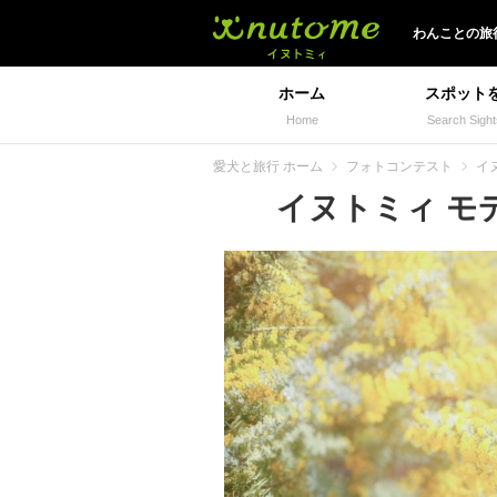
イヌトミィ
わんことの旅
ホーム
スポット
Home
Search Sight
愛犬と旅行 ホーム
フォトコンテスト
イヌ
イヌトミィ モデル