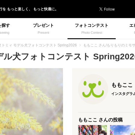
行を
もっと楽しく、
もっと快適に。
を探す
プレゼント
フォトコンテスト
エ
seeing
Present
Photo Contest
トミィ モデル犬フォトコンテスト Spring2026
ももここ さん/もりもりのミモ
犬フォトコンテスト Spring2026
ももここ
インスタグラ
ももここ さんの投稿