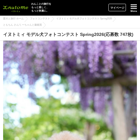
イヌトミィ
わんことの旅行を
もっと楽しく、
マイページ
もっと快適に。
愛犬と旅行 ホーム
フォトコンテスト
イヌトミィ モデル犬フォトコンテスト Spring2026
ともちん さん/くーちゃんと藤鑑賞
イヌトミィ モデル犬フォトコンテスト Spring2026(応募数 747枚)