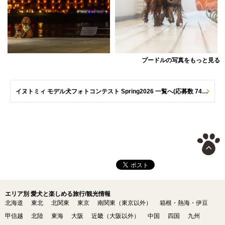
プードルの写真をもっと見る
イヌトミィ モデル犬フォトコンテスト Spring2026 一覧へ(応募数 747枚)
エリア別 愛犬と楽しめる旅行/観光情報
北海道
東北
北関東
東京
南関東（東京以外）
箱根・熱海・伊豆
甲信越
北陸
東海
大阪
近畿（大阪以外）
中国
四国
九州