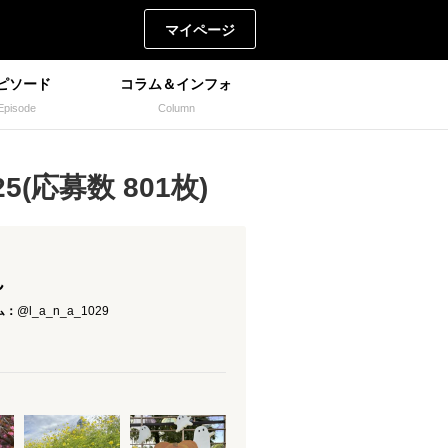
マイページ
ピソード
コラム＆インフォ
Episode
Column
(応募数 801枚)
ん
ム：
@l_a_n_a_1029