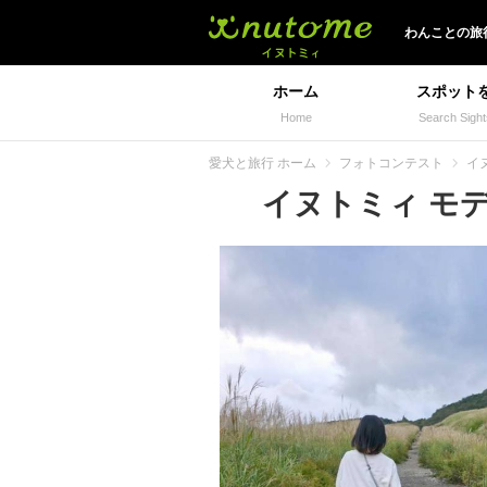
イヌトミィ
わんことの旅
ホーム
スポット
Home
Search Sight
愛犬と旅行 ホーム
フォトコンテスト
イ
イヌトミィ モデル