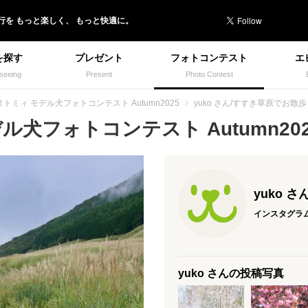
行を
もっと楽しく、
もっと快適に。
を探す
プレゼント
フォトコンテスト
エ
seeing
Present
Photo Contest
ヌトミィ モデル犬フォトコンテスト Autumn2025
yuko さん/すすき草原でお散歩
犬フォトコンテスト Autumn2025
yuko さ
インスタグラ
yuko さんの投稿写真